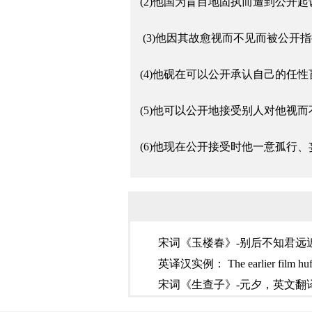
(2)他国为盲目地固执而遭到公开
(3)他因其故愈视而不见而被公开
(4)他砚在可以公开承认自己的任
(5)他可以公开地接受别人对他
(6)他现在公开接受时他一意孤行
宋词《玉楼春》-别后不知君远
英译汉实例： The earlier film hu
宋词《生查子》-元夕，英文翻