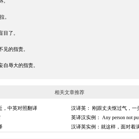
起诉。
指拉。
性盲目了。
视而不见的指责。
、妄自辱大的指责。
相关文章推荐
近，中英对照翻译
汉译英：​ 刚跟丈夫怄过气，
f
英译汉实例：​ Any person not put
译
汉译英实例：就这样，面对着满