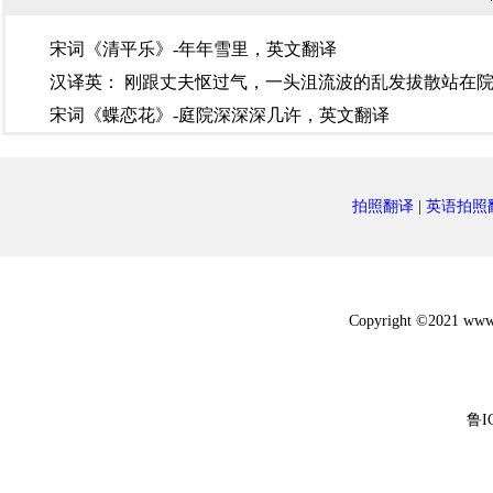
宋词《清平乐》-年年雪里，英文翻译
汉译英：​ 刚跟丈夫怄过气，一头沮流波的乱发拔散站在
宋词《蝶恋花》-庭院深深深几许，英文翻译
拍照翻译
|
英语拍照
Copyright ©2021 w
鲁I