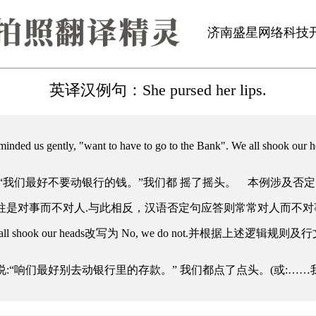
济南盛星网络科技
英译汉例句：She pursed her lips.
eminded us gently, "want to have to go to the Bank". We all shook our
:“我们最好不要动银行的钱。”我们都 摇了摇头。 本例涉及否
往是对事而不对人.与此相反，汉语否定句应答则常常对人而不对
shook our heads改写为 No, we do not.并根据上述逻
:“响们最好别去动银行里的存款。” 我们都点了点头。(或:……